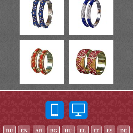
RU
EN
AR
BG
HU
EL
IT
ES
DE