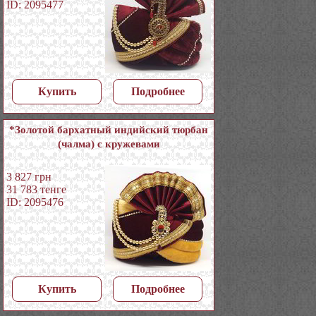
ID: 2095477
Купить
Подробнее
*Золотой бархатный индийский тюрбан
(чалма) с кружевами
3 827
грн
31 783
тенге
ID: 2095476
Купить
Подробнее