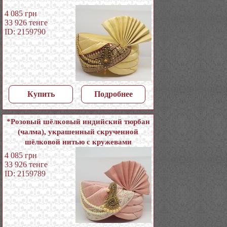
4 085
грн
33 926
тенге
ID: 2159790
Купить
Подробнее
*Розовый шёлковый индийский тюрбан
(чалма), украшенный скрученной
шёлковой нитью с кружевами
4 085
грн
33 926
тенге
ID: 2159789