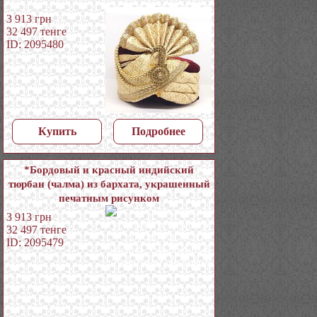
3 913
грн
32 497
тенге
ID: 2095480
Купить
Подробнее
*Бордовый и красный индийский
тюрбан (чалма) из бархата, украшенный
печатным рисунком
3 913
грн
32 497
тенге
ID: 2095479