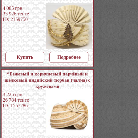
4 085
грн
33 926
тенге
ID: 2159750
Купить
Подробнее
*Бежевый и коричневый парчёвый и
шёлковый индийский тюрбан (чалма) с
кружевами
3 225
грн
26 784
тенге
ID: 1557286