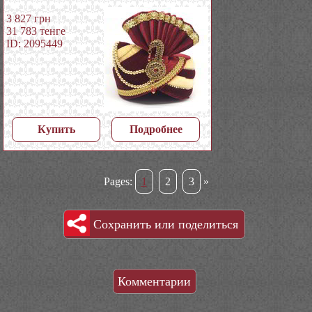
3 827
грн
31 783
тенге
ID: 2095449
Купить
Подробнее
Pages:
1
2
3
»
Сохранить или поделиться
Комментарии