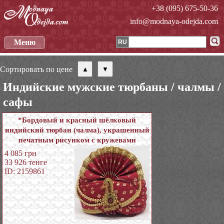
+38 (095) 675-50-36
info@modnaya-odejda.com
Меню
RU
Сортировать по цене
Индийские мужские тюрбаны / чалмы /
сафы
*Бордовый и красный шёлковый
индийский тюрбан (чалма), украшенный
печатным рисунком с кружевами
4 085
грн
33 926
тенге
ID: 2159861