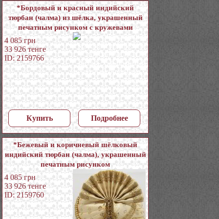
*Бордовый и красный индийский
тюрбан (чалма) из шёлка, украшенный
печатным рисунком с кружевами
4 085
грн
33 926
тенге
ID: 2159766
Купить
Подробнее
*Бежевый и коричневый шёлковый
индийский тюрбан (чалма), украшенный
печатным рисунком
4 085
грн
33 926
тенге
ID: 2159760