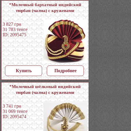
*Молочный бархатный индийский
тюрбан (чалма) с кружевами
3 827
грн
31 783
тенге
ID: 2095475
Купить
Подробнее
*Молочный шёлковый индийский
тюрбан (чалма) с кружевами
3 741
грн
31 069
тенге
ID: 2095474