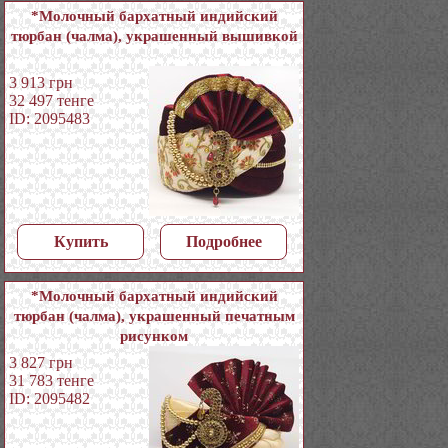
*Молочный бархатный индийский
тюрбан (чалма), украшенный вышивкой
3 913
грн
32 497
тенге
ID: 2095483
Купить
Подробнее
*Молочный бархатный индийский
тюрбан (чалма), украшенный печатным
рисунком
3 827
грн
31 783
тенге
ID: 2095482