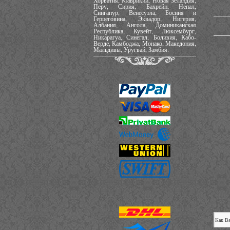
Хорватия, Маврикий, Новая Зеландия,
Перу, Сирия, Бахрейн, Непал,
Сингапур, Венесуэла, Босния и
Герцеговина, Эквадор, Нигерия,
Албания, Ангола, Доминиканская
Республика, Кувейт, Люксембург,
Никарагуа, Синегал, Боливия, Кабо-
Верде, Камбоджа, Монако, Македония,
Мальдивы, Уругвай, Замбия.