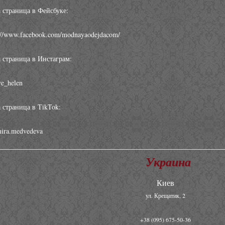
 страница в Фейсбуке:
s://www.facebook.com/modnayaodejdacom/
 страница в Инстаграм:
e_helen
 страница в TikTok:
ira.medvedeva
Украина
Киев
ул. Крещатик, 2
+38 (095) 675-50-36