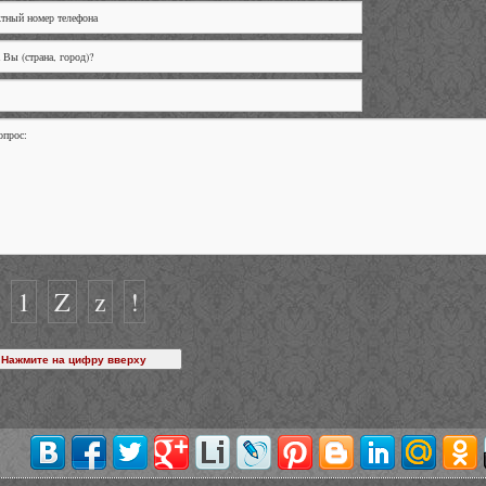
1
Z
z
!