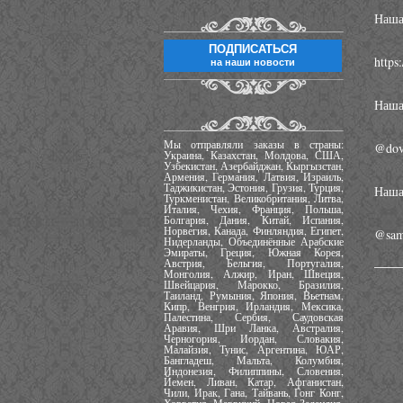
Наша
ПОДПИСАТЬСЯ
http
на наши новости
Наша
Мы отправляли заказы в страны:
@dov
Украина, Казахстан, Молдова, США,
Узбекистан, Азербайджан, Кыргызстан,
Армения, Германия, Латвия, Израиль,
Таджикистан, Эстония, Грузия, Турция,
Наша
Туркменистан, Великобритания, Литва,
Италия, Чехия, Франция, Польша,
Болгария, Дания, Китай, Испания,
Норвегия, Канада, Финляндия, Египет,
@sam
Нидерланды, Объединённые Арабские
Эмираты, Греция, Южная Корея,
Австрия, Бельгия, Португалия,
Монголия, Алжир, Иран, Швеция,
Швейцария, Марокко, Бразилия,
Таиланд, Румыния, Япония, Вьетнам,
Кипр, Венгрия, Ирландия, Мексика,
Палестина, Сербия, Саудовская
Аравия, Шри Ланка, Австралия,
Черногория, Иордан, Словакия,
Малайзия, Тунис, Аргентина, ЮАР,
Бангладеш, Мальта, Колумбия,
Индонезия, Филиппины, Словения,
Йемен, Ливан, Катар, Афганистан,
Чили, Ирак, Гана, Тайвань, Гонг Конг,