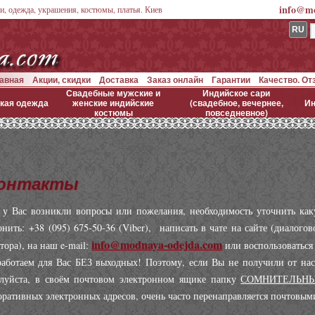
info@mo
и, одежда, украшения, костюмы, платья. Киев
RU
авная
Акции, скидки
Доставка
Заказ онлайн
Гарантии
Качество. О
Свадебные мужские и
Индийское сари
кая одежда
женские индийские
(свадебное, вечернее,
Ин
костюмы
повседневное)
онтакты
 у Вас возникли вопросы или пожелания, необходимость уточнить к
онить: +38 (095) 675-50-36 (Viber), написать в чате на сайте (диалог
info@modnaya-odejda.com
тора), на наш e-mail:
или воспользоваться
аботаем для Вас БЕЗ выходных! Поэтому, если Вы не получили от нас о
луйста, в своём почтовом электронном ящике папку
СОМНИТЕЛЬН
оративных электронных адресов, очень часто перенаправляется почтовым