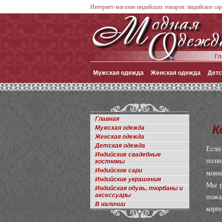
Интернет-магазин индийских товаров: индийское сар
Гл
Мужская одежда
Женская одежда
Детс
Главная
К
Мужская одежда
Женская одежда
Детская одежда
Если
Индийские свадебные
позв
костюмы
Индийское сари
мони
Индийские украшения
Мы р
Индийская обувь, тюрбаны и
аксессуары
пожа
В наличии
корп