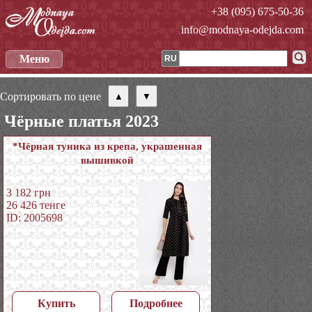
+38 (095) 675-50-36
info@modnaya-odejda.com
Меню
RU
Сортировать по цене
Чёрные платья 2023
*Чёрная туника из крепа, украшенная
вышивкой
3 182
грн
26 426
тенге
ID: 2005698
Купить
Подробнее