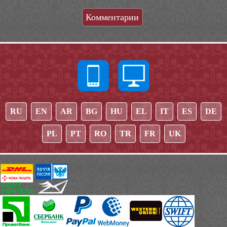
Комментарии
RU
EN
AR
BG
HU
EL
IT
ES
DE
PL
PT
RO
TR
FR
UK