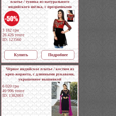
платье / туника из натурального
индийского шёлка, с прозрачными
рукавами три четверти, украшенная
вышивкой скрученной шёлковой нитью
и пайетками
3 182
грн
26 426
тенге
ID: 123560
Купить
Подробнее
Чёрное индийское платье / костюм из
креп-жоржета, с длинными рукавами,
украшенное вышивкой
6 020
грн
49 996
тенге
ID: 1382003