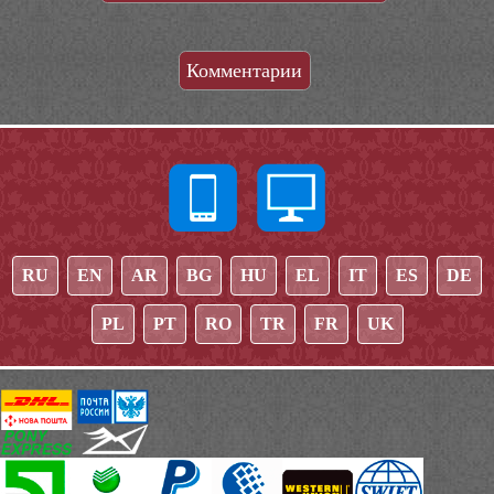
Комментарии
RU
EN
AR
BG
HU
EL
IT
ES
DE
PL
PT
RO
TR
FR
UK