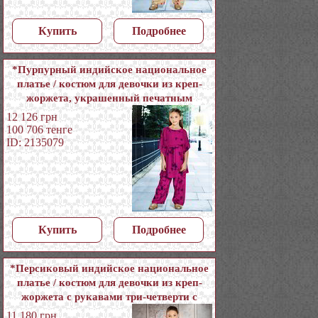
Купить
Подробнее
*Пурпурный индийское национальное
платье / костюм для девочки из креп-
жоржета, украшенный печатным
рисунком со стразами
12 126
грн
100 706
тенге
ID: 2135079
Купить
Подробнее
*Персиковый индийское национальное
платье / костюм для девочки из креп-
жоржета с рукавами три-четверти с
бисером, кусочками зеркалец
11 180
грн