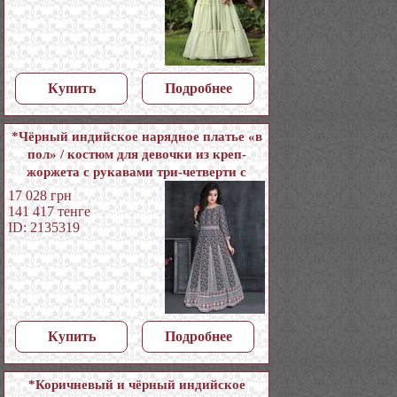
Купить
Подробнее
*Чёрный индийское нарядное платье «в
пол» / костюм для девочки из креп-
жоржета с рукавами три-четверти с
пайетками
17 028
грн
141 417
тенге
ID: 2135319
Купить
Подробнее
*Коричневый и чёрный индийское