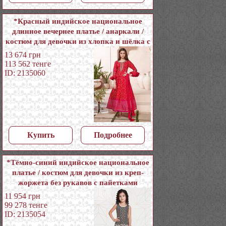
*Красный индийское национальное
длинное вечернее платье / анаркали /
костюм для девочки из хлопка и шёлка с
длинными рукавами, украшенный
13 674
грн
вышивкой люрексом, печатным
113 562
тенге
рисунком с кусочками зеркалец
ID: 2135060
Купить
Подробнее
*Тёмно-синий индийское национальное
платье / костюм для девочки из креп-
жоржета без рукавов с пайетками
11 954
грн
99 278
тенге
ID: 2135054