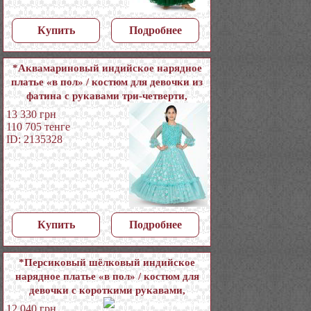
Купить
Подробнее
*Аквамариновый индийское нарядное
платье «в пол» / костюм для девочки из
фатина с рукавами три-четверти,
украшенный печатным рисунком
13 330
грн
110 705
тенге
ID: 2135328
Купить
Подробнее
*Персиковый шёлковый индийское
нарядное платье «в пол» / костюм для
девочки с короткими рукавами,
украшенный печатным рисунком с
12 040
грн