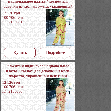
национальное платье / костюм для
девочки из креп-жоржета, украшенный
печатным рисунком со стразами
12 126
грн
100 706
тенге
ID: 2135081
Купить
Подробнее
*Жёлтый индийское национальное
платье / костюм для девочки из креп-
жоржета, украшенный печатным
рисунком со стразами
12 126
грн
100 706
тенге
ID: 2135080