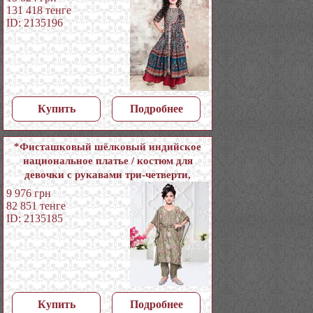
вышивкой с аппликацией с пайетками
131 418
тенге
ID: 2135196
Купить
Подробнее
*Фисташковый шёлковый индийское
национальное платье / костюм для
девочки с рукавами три-четверти,
украшенный печатным рисунком с
9 976
грн
кусочками зеркалец
82 851
тенге
ID: 2135185
Купить
Подробнее