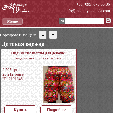
+38 (095) 675-50-36
info@modnaya-odejda.com
Меню
RU
Сортировать по цене
Детская одежда
Индийские шорты для девочки
подростка, ручная работа
2 795
грн
23 212
тенге
ID: 2191846
Купить
Подробнее