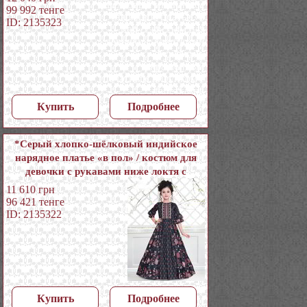
пайетками, кусочками зеркалец
99 992
тенге
ID: 2135323
Купить
Подробнее
*Серый хлопко-шёлковый индийское
нарядное платье «в пол» / костюм для
девочки с рукавами ниже локтя с
пайетками, кусочками зеркалец
11 610
грн
96 421
тенге
ID: 2135322
Купить
Подробнее