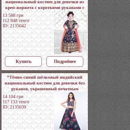
национальный костюм для девочки из
креп-жоржета с короткими рукавами с
пайетками
13 588
грн
112 848
тенге
ID: 2135042
Купить
Подробнее
*Тёмно-синий шёлковый индийский
национальный костюм для девочки без
рукавов, украшенный печатным
рисунком с бисером, пайетками,
14 104
грн
кусочками зеркалец
117 133
тенге
ID: 2135039