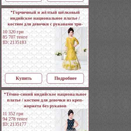
*Горчичный и жёлтый шёлковый
индийское национальное платье /
костюм для девочки с рукавами три-
четверти, украшенный вышивкой
10 320
грн
люрексом с пайетками
85 707
тенге
ID: 2135183
Купить
Подробнее
*Тёмно-синий индийское национальное
платье / костюм для девочки из креп-
жоржета без рукавов
11 352
грн
94 278
тенге
ID: 2135177