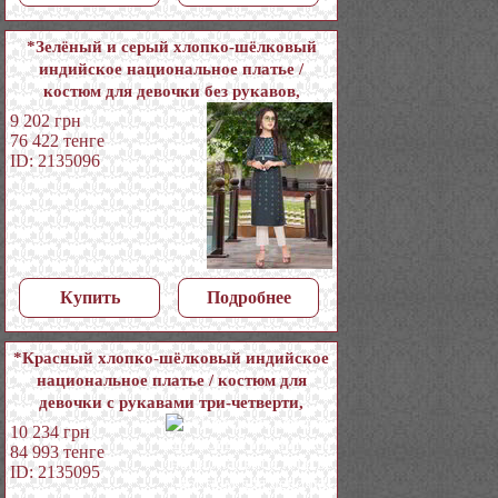
*Зелёный и серый хлопко-шёлковый
индийское национальное платье /
костюм для девочки без рукавов,
украшенный печатным рисунком с
9 202
грн
пайетками
76 422
тенге
ID: 2135096
Купить
Подробнее
*Красный хлопко-шёлковый индийское
национальное платье / костюм для
девочки с рукавами три-четверти,
украшенный вышивкой люрексом
10 234
грн
84 993
тенге
ID: 2135095