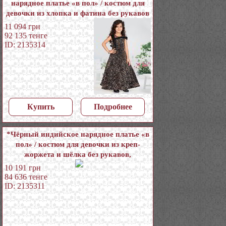
нарядное платье «в пол» / костюм для
девочки из хлопка и фатина без рукавов
с пайетками
11 094
грн
92 135
тенге
ID: 2135314
Купить
Подробнее
*Чёрный индийское нарядное платье «в
пол» / костюм для девочки из креп-
жоржета и шёлка без рукавов,
украшенный печатным рисунком с
10 191
грн
пайетками
84 636
тенге
ID: 2135311