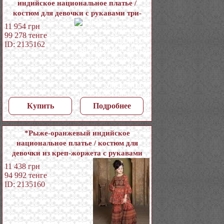
индийское национальное платье /
костюм для девочки с рукавами три-
четверти, украшенный вышивкой
11 954
грн
люрексом с кусочками зеркалец
99 278
тенге
ID: 2135162
Купить
Подробнее
*Рыже-оранжевый индийское
национальное платье / костюм для
девочки из креп-жоржета с рукавами
три-четверти, украшенный печатным
11 438
грн
рисунком с пайетками
94 992
тенге
ID: 2135160