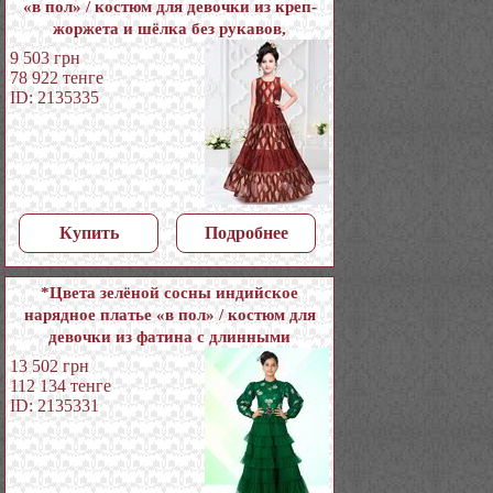
«в пол» / костюм для девочки из креп-
жоржета и шёлка без рукавов,
украшенный вышивкой люрексом
9 503
грн
78 922
тенге
ID: 2135335
Купить
Подробнее
*Цвета зелёной сосны индийское
нарядное платье «в пол» / костюм для
девочки из фатина с длинными
рукавами, украшенный печатным
13 502
грн
рисунком
112 134
тенге
ID: 2135331