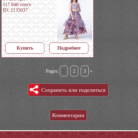
117 848
тенге
ID: 2135037
Купить
Подробнее
Pages:
1
2
3
»
Сохранить или поделиться
Комментарии