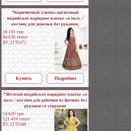
*Коричневый хлопко-шёлковый
индийское нарядное платье «в пол» /
костюм для девочки без рукавов,
украшенный печатным рисунком
10 191
грн
84 636
тенге
ID: 2135372
Купить
Подробнее
*Жёлтый индийское нарядное платье «в
пол» / костюм для девочки из фатина без
рукавов со стразами
14 620
грн
121 419
тенге
ID: 2135348