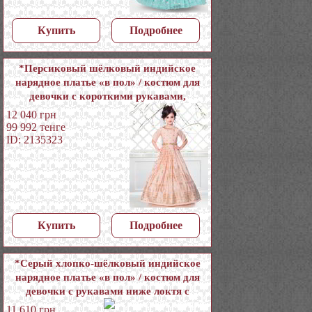
Купить
Подробнее
*Персиковый шёлковый индийское
нарядное платье «в пол» / костюм для
девочки с короткими рукавами,
украшенный печатным рисунком с
12 040
грн
пайетками, кусочками зеркалец
99 992
тенге
ID: 2135323
Купить
Подробнее
*Серый хлопко-шёлковый индийское
нарядное платье «в пол» / костюм для
девочки с рукавами ниже локтя с
пайетками, кусочками зеркалец
11 610
грн