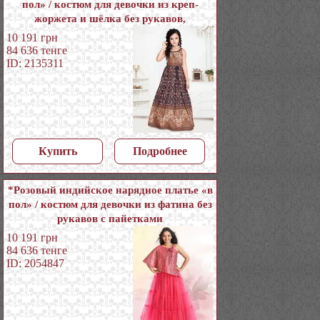
пол» / костюм для девочки из креп-
жоржета и шёлка без рукавов,
украшенный печатным рисунком с
10 191
грн
пайетками
84 636
тенге
ID: 2135311
Купить
Подробнее
*Розовый индийское нарядное платье «в
пол» / костюм для девочки из фатина без
рукавов с пайетками
10 191
грн
84 636
тенге
ID: 2054847