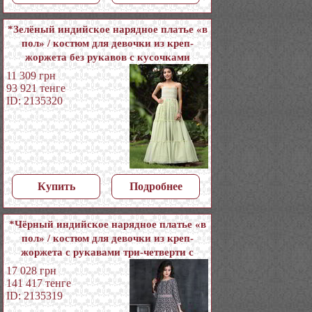
*Зелёный индийское нарядное платье «в
пол» / костюм для девочки из креп-
жоржета без рукавов с кусочками
зеркалец
11 309
грн
93 921
тенге
ID: 2135320
Купить
Подробнее
*Чёрный индийское нарядное платье «в
пол» / костюм для девочки из креп-
жоржета с рукавами три-четверти с
пайетками
17 028
грн
141 417
тенге
ID: 2135319