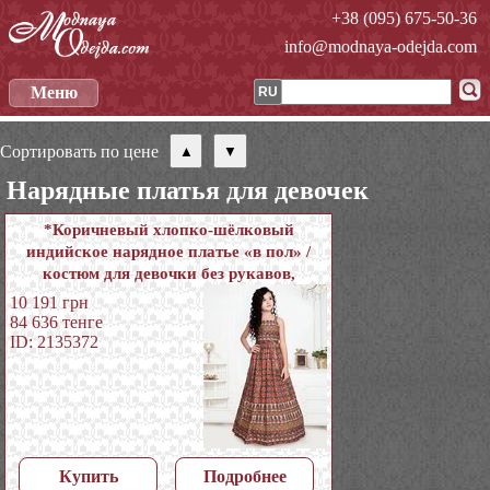
+38 (095) 675-50-36
info@modnaya-odejda.com
Меню
RU
Сортировать по цене
Нарядные платья для девочек
*Коричневый хлопко-шёлковый
индийское нарядное платье «в пол» /
костюм для девочки без рукавов,
украшенный печатным рисунком
10 191
грн
84 636
тенге
ID: 2135372
Купить
Подробнее