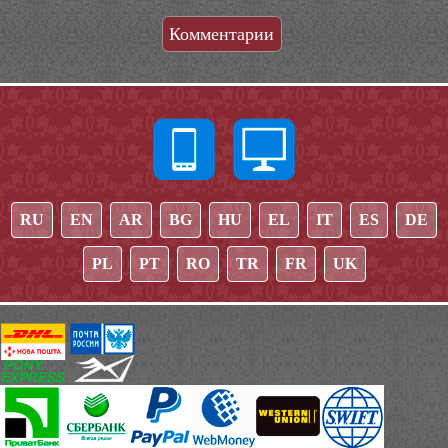
Комментарии
RU
EN
AR
BG
HU
EL
IT
ES
DE
PL
PT
RO
TR
FR
UK