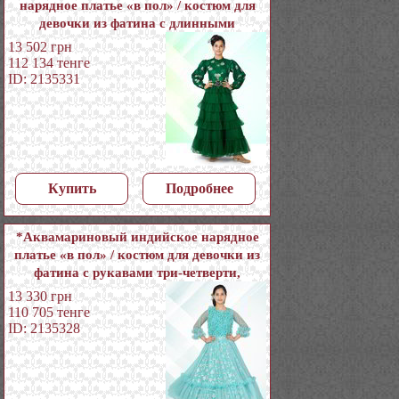
нарядное платье «в пол» / костюм для
девочки из фатина с длинными
рукавами, украшенный печатным
13 502
грн
рисунком
112 134
тенге
ID: 2135331
Купить
Подробнее
*Аквамариновый индийское нарядное
платье «в пол» / костюм для девочки из
фатина с рукавами три-четверти,
украшенный печатным рисунком
13 330
грн
110 705
тенге
ID: 2135328