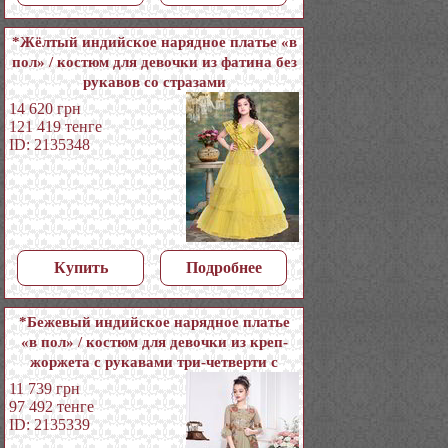
*Жёлтый индийское нарядное платье «в
пол» / костюм для девочки из фатина без
рукавов со стразами
14 620
грн
121 419
тенге
ID: 2135348
Купить
Подробнее
*Бежевый индийское нарядное платье
«в пол» / костюм для девочки из креп-
жоржета с рукавами три-четверти с
пайетками
11 739
грн
97 492
тенге
ID: 2135339