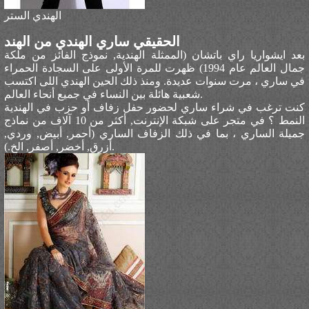
الهندي الستر
الحقيقي ساري الهندي من الهند
بعد ايشواريا راي باتشان (الممثلة الهندية, نموذج الفائز من ملكة
جمال العالم عام 1994) ظهرت للمرة الأولى على السجادة الحمراء
في ساري ، مرت سنوات عديدة. ومنذ ذلك الحين الهندي اللى اكتسب
شعبية هائلة بين النساء في جميع أنحاء العالم.
كنت ترغب في شراء ساري لحضور حفل زفاف أو حزب في الهندية
النمط ؟ في متجر على شبكة الإنترنت, أكثر من 10 آلاف من نماذج
جميلة الساري ، بما في ذلك الزفاف الساري (أحمر, أبيض, وردي,
أزرق, أخضر, أصفر, الخ.).