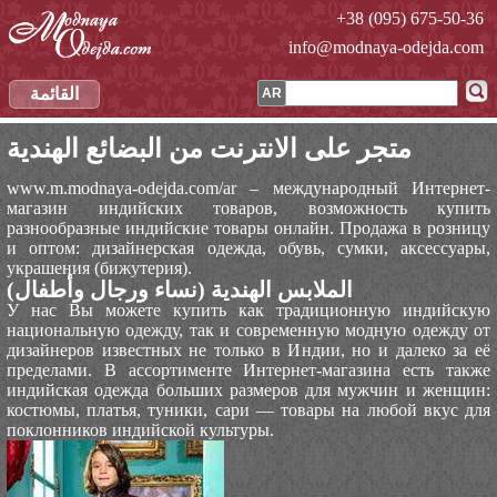
+38 (095) 675-50-36
info@modnaya-odejda.com
القائمة
AR
متجر على الانترنت من البضائع الهندية
www.m.modnaya-odejda.com/ar – международный Интернет-
магазин индийских товаров, возможность купить
разнообразные индийские товары онлайн. Продажа в розницу
и оптом: дизайнерская одежда, обувь, сумки, аксессуары,
украшения (бижутерия).
الملابس الهندية (نساء ورجال وأطفال)
У нас Вы можете купить как традиционную индийскую
национальную одежду, так и современную модную одежду от
дизайнеров известных не только в Индии, но и далеко за её
пределами. В ассортименте Интернет-магазина есть также
индийская одежда больших размеров для мужчин и женщин:
костюмы, платья, туники, сари — товары на любой вкус для
поклонников индийской культуры.