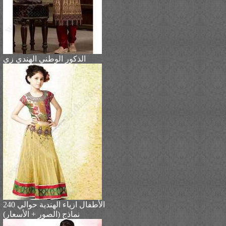
الذكور الوطني الهندي زي
الأطفال ازياء الهندية حوالي 240
نماذج (الصور + الأسعار)